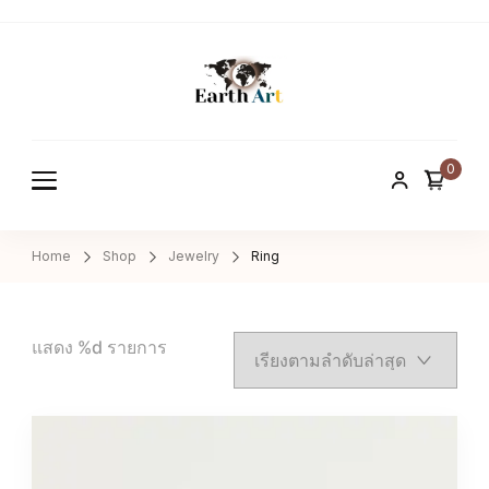
Earth ART
Treasure of nature
0
Home
Shop
Jewelry
Ring
แสดง %d รายการ